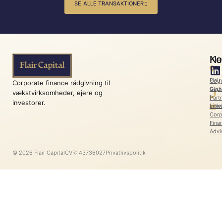
SE ALLE TRANSAKTIONER
Ko
Ne
Flair
Cog
Corporate finance rådgivning til
Capi
Glob
vækstvirksomheder, ejere og
l
Part
investorer.
Link
Inter
Corp
Fina
Advi
© 2026 Flair Capital
CVR: 43736027
Privatlivspolitik