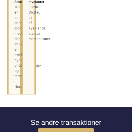
Selskab
Investorer
MGDK
FUNKE
er
Digital,
et
et
dansk
af
digitalt
Tysklands
mediehus,
største
der
medieaktører
driver
en
række
nyheds-,
underholdnings-
og
temaportaler
i
Norden
Se andre transaktioner