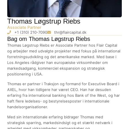
Thomas Løgstrup Riebs
Associate Partner
+1 (310) 210-7090
thr@flaircapital.dk
Bag om Thomas Løgstrup Riebs
Thomas Løgstrup Riebs er Associate Partner hos Flair Capital
og arbejder med udvalgte projekter med fokus på international
forretningsudvikling og det amerikanske marked. Med base i
Los Angeles rådgiver han europæiske virksomheder om
markedsadgang, kommerciel ekspansion og strategisk
positionering i USA.
Thomas er partner i Traksjon og formand for Executive Board i
AXEL, hvor han tidligere har været CEO. Han har desuden
erfaring fra international banking hos Bank of the West, og har
haft flere ledelses- og bestyrelsesposter i internationale
handelsorganisationer.
Med sin internationale erfaring bidrager Thomas med
strategisk sparring, markedsindsigt og et stærkt netværk i
arbejdet med virksomheder, partnerskaber og