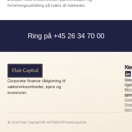
forretningsudvikling på tværs af markeder.
Ring på +45 26 34 70 00
Ko
Ne
Flair
Cog
Corporate finance rådgivning til
Capi
Glob
vækstvirksomheder, ejere og
l
Part
investorer.
Link
Inter
Corp
Fina
Advi
© 2026 Flair Capital
CVR: 43736027
Privatlivspolitik