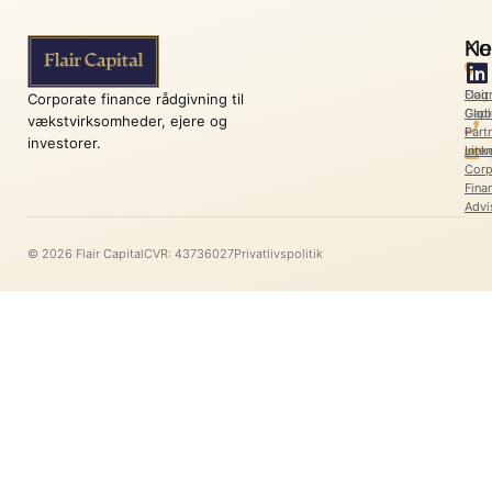
Ko
Ne
Flair
Cog
Corporate finance rådgivning til
Capi
Glob
vækstvirksomheder, ejere og
l
Part
investorer.
Link
Inter
Corp
Fina
Advi
© 2026 Flair Capital
CVR: 43736027
Privatlivspolitik