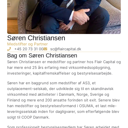
Søren Christiansen
Medstifter og Partner
+45 20 73 31 00
sc@flaircapital.dk
Bag om Søren Christiansen
Søren Christiansen er medstifter og partner hos Flair Capital og
har mere end 25 års erfaring med virksomhedsopbygning,
investeringer, kapitalfremskaffelser og bestyrelsesarbejde.
Søren har en baggrund som medstifter af AS3, et
outplacement-selskab, der udviklede sig til en skandinavisk
virksomhed med aktiviteter i Danmark, Norge, Sverige og
Finland og mere end 200 ansatte forinden sit exit. Senere blev
han medstifter og bestyrelsesformand i OSUMA, et last mile-
leveringsselskab inden for dagligvarer, som efterfølgende blev
solgt til COOP Danmark.
Som professionelt bestyrelsesmedlem har Søren arbejdet med