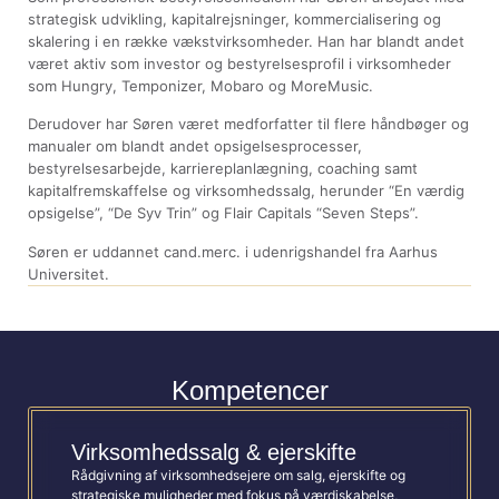
strategisk udvikling, kapitalrejsninger, kommercialisering og
skalering i en række vækstvirksomheder. Han har blandt andet
været aktiv som investor og bestyrelsesprofil i virksomheder
som Hungry, Temponizer, Mobaro og MoreMusic.
Derudover har Søren været medforfatter til flere håndbøger og
manualer om blandt andet opsigelsesprocesser,
bestyrelsesarbejde, karriereplanlægning, coaching samt
kapitalfremskaffelse og virksomhedssalg, herunder “En værdig
opsigelse”, “De Syv Trin” og Flair Capitals “Seven Steps”.
Søren er uddannet cand.merc. i udenrigshandel fra Aarhus
Universitet.
Kompetencer
Virksomhedssalg & ejerskifte
Rådgivning af virksomhedsejere om salg, ejerskifte og
strategiske muligheder med fokus på værdiskabelse,