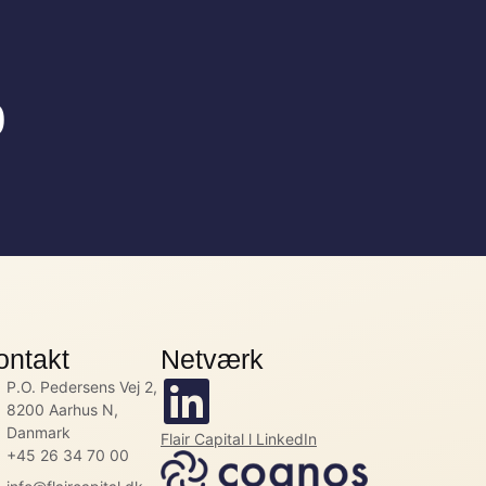
0
ontakt
Netværk
P.O. Pedersens Vej 2,
8200 Aarhus N,
Danmark
Flair Capital l LinkedIn
+45 26 34 70 00