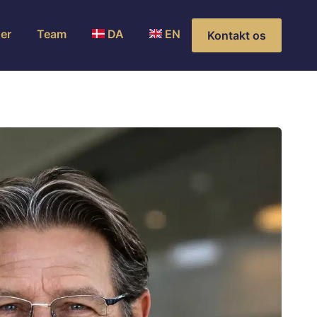
er
Team
DA
EN
Kontakt os