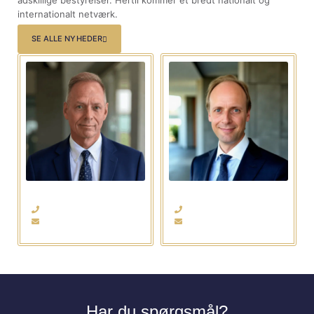
adskillige bestyrelser. Hertil kommer et bredt nationalt og
internationalt netværk.
SE ALLE NYHEDER
Søren Christiansen
Jakob Fuhr Hansen
Medstifter og Partner
Medstifter og Partner
+45 20 73 31 00
+45 26 34 70 00
sc@flaircapital.dk
jfh@flaircapital.dk
Har du spørgsmål?