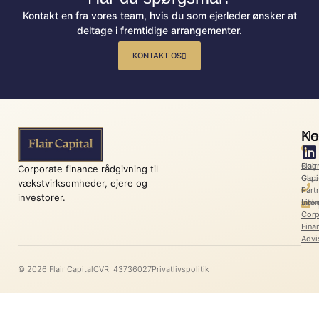
Kontakt en fra vores team, hvis du som ejerleder ønsker at
deltage i fremtidige arrangementer.
KONTAKT OS
Ko
Ne
Flair
Cog
Corporate finance rådgivning til
Capi
Glob
vækstvirksomheder, ejere og
l
Part
investorer.
Link
Inter
Corp
Fina
Advi
© 2026 Flair Capital
CVR: 43736027
Privatlivspolitik